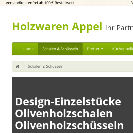
versandkostenfrei ab 100 € Bestellwert
3
Holzwaren Appel
Ihr Part
Home
Schalen & Schüsseln
Bretter
Küchenhelf
Schalen & Schüsseln
Design-Einzelstücke
Olivenholzschalen
Olivenholzschüsseln