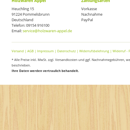
Holzwaren Appel
Zahlungsarten
Heuchling 15
Vorkasse
91224 Pommelsbrunn
Nachnahme
Deutschland
PayPal
Telefon: 09154 916100
Email:
service@holzwaren-appel.de
Versand
|
AGB
|
Impressum
|
Datenschutz
|
Widerrufsbelehrung
|
Widerruf - 
* Alle Preise inkl. MwSt. zzgl. Versandkosten und ggf. Nachnahmegebühren, w
beschrieben.
Ihre Daten werden vertraulich behandelt.