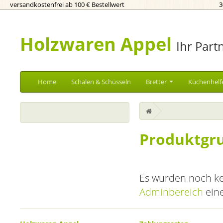
versandkostenfrei ab 100 € Bestellwert
3
Holzwaren Appel
Ihr Part
Home
Schalen & Schüsseln
Bretter
Küchenhelf
Produktgr
Es wurden noch ke
Adminbereich
eine