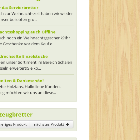
 da: Servierbretter
ch zur Weihnachtszeit haben wir wieder
unser beliebten gro...
chtsshopping auch Offline
euch noch ein Weihnachtsgeschenk?Ihr
ie Geschenke vor dem Kauf e...
rechselte Einzelstücke
en unser Sortiment im Bereich Schalen
seln erweitert!Sie kö...
keiten & Dankeschön!
iebe Holzfans, Hallo liebe Kunden,
g möchten wir uns an diese...
zeugbretter
heriges Produkt
nächstes Produkt