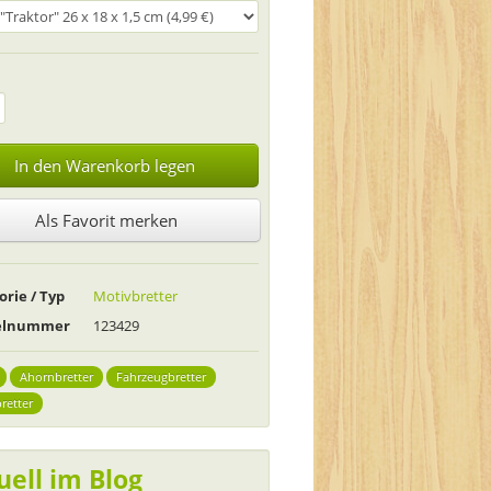
In den Warenkorb legen
Als Favorit merken
orie / Typ
Motivbretter
kelnummer
123429
Ahornbretter
Fahrzeugbretter
retter
uell im Blog