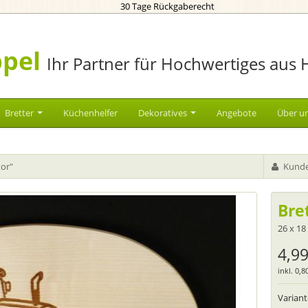
30 Tage Rückgaberecht
pel
Ihr Partner für Hochwertiges aus 
Bretter
Küchenhelfer
Dekoratives
Angebote
Über u
tor"
Kunde
Bre
26 x 18
4,99
inkl. 0,
Varian