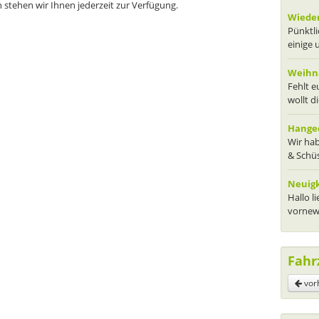
n stehen wir Ihnen jederzeit zur Verfügung.
Wieder
Pünktli
einige 
Weihna
Fehlt 
wollt d
Hanged
Wir hab
& Schüs
Neuig
Hallo l
vornewe
Fahr
vor