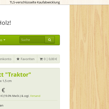
TLS-verschlüsselte Kaufabwicklung
Holz!
ns
nkonto
Favoriten
0 | 0,00 €
tt "Traktor"
 x 1,5 cm
 €
80 € (19.0% MwSt.) & zzgl.
Versand
ten