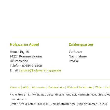
Holzwaren Appel
Zahlungsarten
Heuchling 15
Vorkasse
91224 Pommelsbrunn
Nachnahme
Deutschland
PayPal
Telefon: 09154 916100
Email:
service@holzwaren-appel.de
Versand
|
AGB
|
Impressum
|
Datenschutz
|
Widerrufsbelehrung
|
Widerruf - 
* Alle Preise inkl. MwSt. zzgl. Versandkosten und ggf. Nachnahmegebühren, w
beschrieben.
Brett "Pferd & Katze" 26 x 18 x 1,5 cm (Motivbretter) | Artikelnummer: 123218