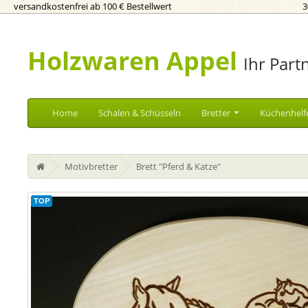
versandkostenfrei ab 100 € Bestellwert
3
Holzwaren Appel
Ihr Part
Home
Schalen & Schüsseln
Bretter
Küchenhelf
Motivbretter
Brett "Pferd & Katze"
TOP