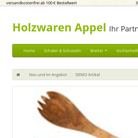
versandkostenfrei ab 100 € Bestellwert
3
Holzwaren Appel
Ihr Part
Home
Schalen & Schüsseln
Bretter
Küchenhelf
Neu und im Angebot
DEMO Artikel