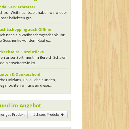
 da: Servierbretter
ch zur Weihnachtszeit haben wir wieder
unser beliebten gro...
chtsshopping auch Offline
euch noch ein Weihnachtsgeschenk?Ihr
ie Geschenke vor dem Kauf e...
rechselte Einzelstücke
en unser Sortiment im Bereich Schalen
seln erweitert!Sie kö...
keiten & Dankeschön!
iebe Holzfans, Hallo liebe Kunden,
g möchten wir uns an diese...
und im Angebot
heriges Produkt
nächstes Produkt