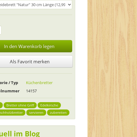
In den Warenkorb legen
Als Favorit merken
orie / Typ
Küchenbretter
kelnummer
14157
Bretter ohne Griff
Edelkirsche
rschholzbretter
servieren
zubereiten
uell im Blog