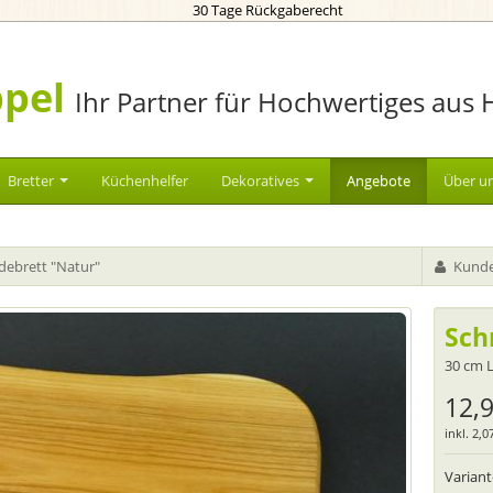
30 Tage Rückgaberecht
pel
Ihr Partner für Hochwertiges aus 
Bretter
Küchenhelfer
Dekoratives
Angebote
Über u
debrett "Natur"
Kunde
Sch
30 cm 
12,
inkl. 2,
Varian