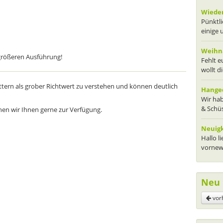
Wieder
Pünktli
einige 
Weihna
 größeren Ausführung!
Fehlt 
wollt d
tern als grober Richtwert zu verstehen und können deutlich
Hanged
Wir hab
& Schüs
hen wir Ihnen gerne zur Verfügung.
Neuig
Hallo l
vornewe
Neu 
vor