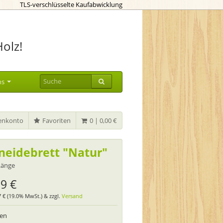
TLS-verschlüsselte Kaufabwicklung
Holz!
ns
nkonto
Favoriten
0 | 0,00 €
neidebrett "Natur"
Länge
99 €
07 € (19.0% MwSt.) & zzgl.
Versand
ten