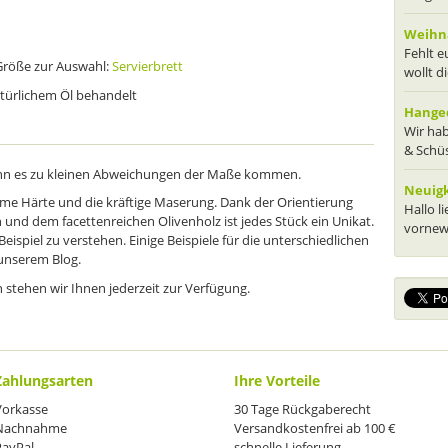
Weihna
Fehlt 
 Größe zur Auswahl:
Servierbrett
wollt d
natürlichem Öl behandelt
Hanged
Wir hab
& Schüs
ann es zu kleinen Abweichungen der Maße kommen.
Neuig
eme Härte und die kräftige Maserung. Dank der Orientierung
Hallo l
und dem facettenreichen Olivenholz ist jedes Stück ein Unikat.
vornewe
eispiel zu verstehen. Einige Beispiele für die unterschiedlichen
 unserem Blog.
n stehen wir Ihnen jederzeit zur Verfügung.
Zahlungsarten
Ihre Vorteile
Vorkasse
30 Tage Rückgaberecht
Nachnahme
Versandkostenfrei ab 100 €
PayPal
schnelle Lieferung