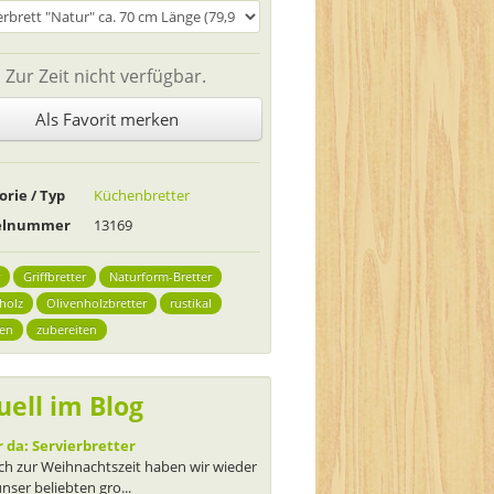
Zur Zeit nicht verfügbar.
Als Favorit merken
orie / Typ
Küchenbretter
kelnummer
13169
Griffbretter
Naturform-Bretter
holz
Olivenholzbretter
rustikal
ren
zubereiten
uell im Blog
 da: Servierbretter
ch zur Weihnachtszeit haben wir wieder
unser beliebten gro...