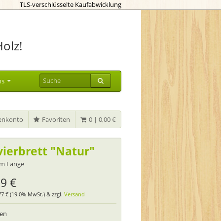
TLS-verschlüsselte Kaufabwicklung
Holz!
ns
nkonto
Favoriten
0 | 0,00 €
vierbrett "Natur"
cm Länge
99 €
,77 € (19.0% MwSt.) & zzgl.
Versand
ten