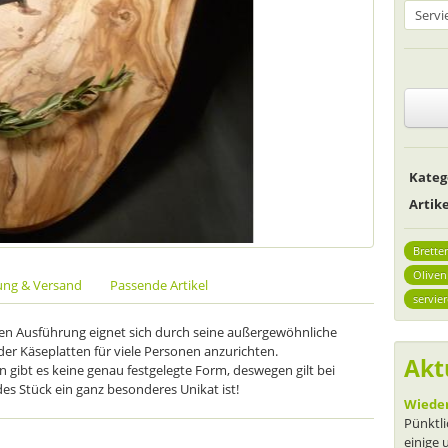
Kateg
Arti
Bretter
Oliven
ung & Versand
Passende Artikel
servie
ten Ausführung eignet sich durch seine außergewöhnliche
er Käseplatten für viele Personen anzurichten.
Akt
 gibt es keine genau festgelegte Form, deswegen gilt bei
es Stück ein ganz besonderes Unikat ist!
Wieder
Pünktli
einige 