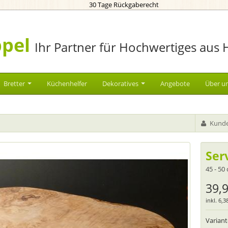
30 Tage Rückgaberecht
pel
Ihr Partner für Hochwertiges aus 
Bretter
Küchenhelfer
Dekoratives
Angebote
Über u
Kunde
Ser
45 - 50
39,
inkl. 6,
Varian