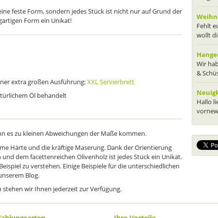
ine feste Form, sondern jedes Stück ist nicht nur auf Grund der
Weihna
artigen Form ein Unikat!
Fehlt 
wollt d
Hanged
Wir hab
& Schüs
einer extra großen Ausführung:
XXL Servierbrett
Neuig
natürlichem Öl behandelt
Hallo l
vornewe
ann es zu kleinen Abweichungen der Maße kommen.
eme Härte und die kräftige Maserung. Dank der Orientierung
und dem facettenreichen Olivenholz ist jedes Stück ein Unikat.
eispiel zu verstehen. Einige Beispiele für die unterschiedlichen
 unserem Blog.
n stehen wir Ihnen jederzeit zur Verfügung.
Zahlungsarten
Ihre Vorteile