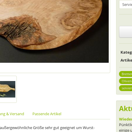
Kateg
Arti
Bretter
Oliven
servie
Akt
ung & Versand
Passende Artikel
Wieder
Pünktli
ne außergewöhnliche Größe sehr gut geeignet um Wurst-
einige 