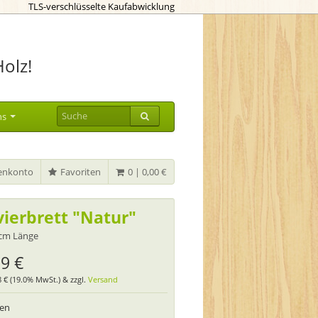
TLS-verschlüsselte Kaufabwicklung
Holz!
ns
nkonto
Favoriten
0 | 0,00 €
vierbrett "Natur"
 cm Länge
99 €
38 € (19.0% MwSt.) & zzgl.
Versand
ten