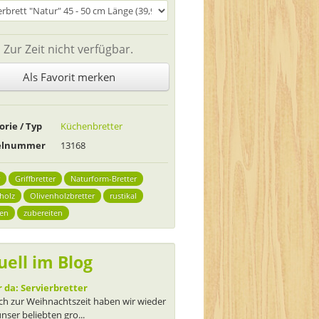
Zur Zeit nicht verfügbar.
Als Favorit merken
orie / Typ
Küchenbretter
kelnummer
13168
Griffbretter
Naturform-Bretter
holz
Olivenholzbretter
rustikal
ren
zubereiten
uell im Blog
 da: Servierbretter
ch zur Weihnachtszeit haben wir wieder
unser beliebten gro...