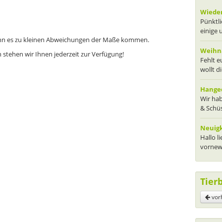
Wieder
Pünktli
einige 
ann es zu kleinen Abweichungen der Maße kommen.
Weihna
n stehen wir Ihnen jederzeit zur Verfügung!
Fehlt 
wollt d
Hanged
Wir hab
& Schüs
Neuig
Hallo l
vornewe
Tier
vor