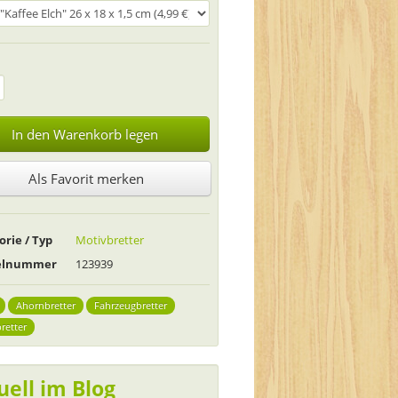
In den Warenkorb legen
Als Favorit merken
orie / Typ
Motivbretter
kelnummer
123939
Ahornbretter
Fahrzeugbretter
retter
uell im Blog