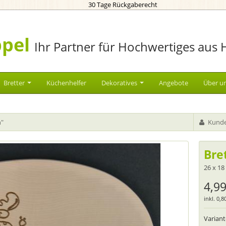
30 Tage Rückgaberecht
pel
Ihr Partner für Hochwertiges aus 
Bretter
Küchenhelfer
Dekoratives
Angebote
Über u
h"
Kunde
Bre
26 x 18
4,99
inkl. 0,
Varian