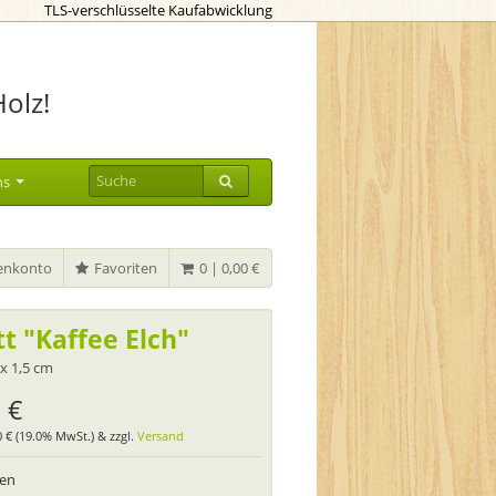
TLS-verschlüsselte Kaufabwicklung
Holz!
ns
nkonto
Favoriten
0 | 0,00 €
tt "Kaffee Elch"
 x 1,5 cm
 €
80 € (19.0% MwSt.) & zzgl.
Versand
ten