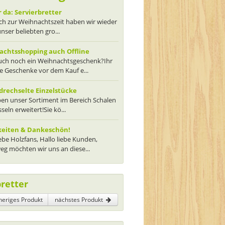
 da: Servierbretter
ch zur Weihnachtszeit haben wir wieder
unser beliebten gro...
chtsshopping auch Offline
euch noch ein Weihnachtsgeschenk?Ihr
ie Geschenke vor dem Kauf e...
rechselte Einzelstücke
en unser Sortiment im Bereich Schalen
seln erweitert!Sie kö...
keiten & Dankeschön!
iebe Holzfans, Hallo liebe Kunden,
g möchten wir uns an diese...
bretter
heriges Produkt
nächstes Produkt