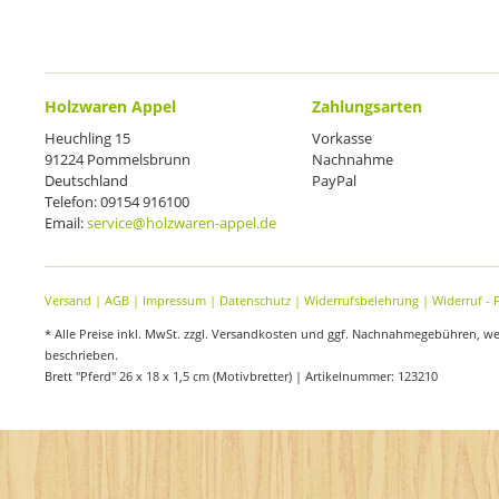
Holzwaren Appel
Zahlungsarten
Heuchling 15
Vorkasse
91224 Pommelsbrunn
Nachnahme
Deutschland
PayPal
Telefon: 09154 916100
Email:
service@holzwaren-appel.de
Versand
|
AGB
|
Impressum
|
Datenschutz
|
Widerrufsbelehrung
|
Widerruf - 
* Alle Preise inkl. MwSt. zzgl. Versandkosten und ggf. Nachnahmegebühren, w
beschrieben.
Brett "Pferd" 26 x 18 x 1,5 cm (Motivbretter) | Artikelnummer: 123210