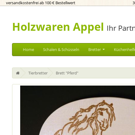
versandkostenfrei ab 100 € Bestellwert
3
Holzwaren Appel
Ihr Part
Home
Schalen & Schüsseln
Bretter
Küchenhelf
Tierbretter
Brett "Pferd"