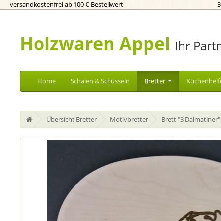
versandkostenfrei ab 100 € Bestellwert
3
Holzwaren Appel
Ihr Part
Home
Schalen & Schüsseln
Bretter
Küchenhelf
Übersicht Bretter
Motivbretter
Brett "3 Dalmatiner"