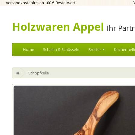
versandkostenfrei ab 100 € Bestellwert
3
Holzwaren Appel
Ihr Part
Home
Schalen & Schüsseln
Bretter
Küchenhelf
Schöpfkelle