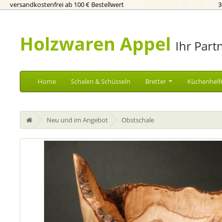
versandkostenfrei ab 100 € Bestellwert
3
Holzwaren Appel
Ihr Part
Home
Schalen & Schüsseln
Bretter
Küchenhelf
Neu und im Angebot
Obstschale