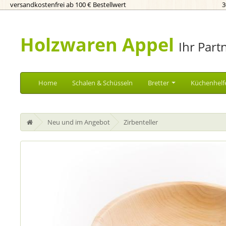
versandkostenfrei ab 100 € Bestellwert
3
Holzwaren Appel
Ihr Part
Home
Schalen & Schüsseln
Bretter
Küchenhelf
Neu und im Angebot
Zirbenteller