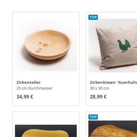
TOP
Zirbenteller
Zirbenkissen "Auerhah
25 cm Durchmesser
grün"
30 x 30 cm
34,99 €
28,99 €
TOP